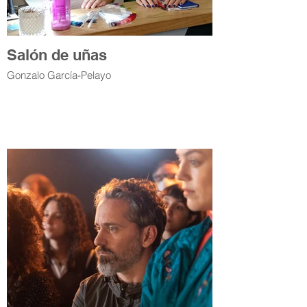
Salón de uñas
Gonzalo García-Pelayo