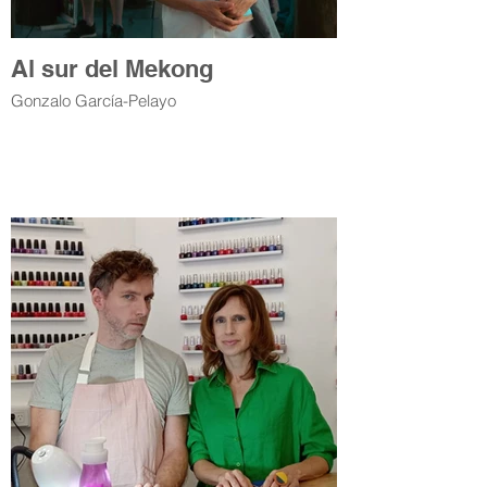
Al sur del Mekong
Gonzalo García-Pelayo