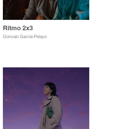
Ritmo 2x3
Gonzalo García-Pelayo