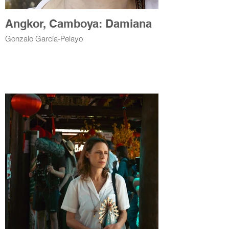
Angkor, Camboya: Damiana
Gonzalo García-Pelayo