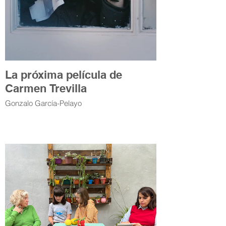
La próxima película de
Carmen Trevilla
Gonzalo García-Pelayo