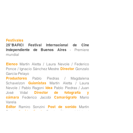
Festivales
25°BAFICI
Festival Internacional de Cine
Independiente de Buenos Aires
- Premiere
mundial
Elenco
Martín Aletta / Laura Nevole /
Federico
Ponce / Ignacio Sánchez Mestre
Director
Gonzalo
García-Pelayo
Productores
Pablo Piedras / Magdalena
Schavelzon
Guionistas
Martín Aletta / Laura
Nevole / Pablo Ragoni
Idea
Pablo Piedras / Juan
José Vidal
Director de fotografía y
cámara
Federico Jacobi
Camarógrafo
Mario
Varela
Editor
Ramiro Sonzini
Post de sonido
Martín
Farina
Sonido directo
Ramiro Álvarez / Nahuel
Reyes Sosa
Música
Los NO NI NÁ
Director de
producción
José Celestino Campusano
Jefa de
producción
Dolores Tezanos
Asistente de
dirección
Pablo Piedras
Maquilladora
Cintia