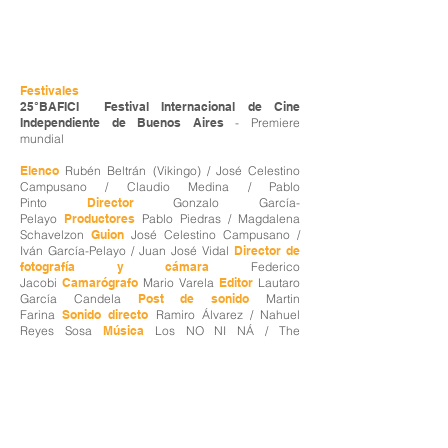
Festivales
25°BAFICI Festival Internacional de Cine
Independiente de Buenos Aires
- Premiere
mundial
Elenco
Rubén Beltrán (Vikingo) / José Celestino
Campusano / Claudio Medina / Pablo
Pinto
Director
Gonzalo García-
Pelayo
Productores
Pablo Piedras / Magdalena
Schavelzon
Guion
José Celestino Campusano /
Iván García-Pelayo / Juan José Vidal
Director de
fotografía y cámara
Federico
Jacobi
Camarógrafo
Mario Varela
Editor
Lautaro
García Candela
Post de sonido
Martin
Farina
Sonido directo
Ramiro Álvarez / Nahuel
Reyes Sosa
Música
Los NO NI NÁ / The
PELAYOS
Productora ejecutiva
Magdalena
Schavelzon
Director de producción
José
Celestino Campusano
Jefa de producción
Dolores
Tezanos
Asistente de dirección
Pablo Piedras
Diseño gráfico de títulos y afiche
Paz
Belsito
Color grading
Federico Jacobi
(AAC)
Making of
Iván García-Pelayo