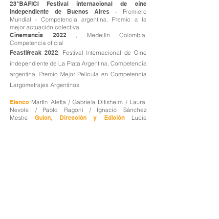
23°BAFICI Festival internacional de cine
independiente de Buenos Aires
- Premiere
Mundial
- Competencia argentina. Premio a la
mejor actuación colectiva.
Cinemancia 2022
, Medellín Colombia.
Competencia oficial
Feastifreak 2022
, Festival Internacional de Cine
independiente de La Plata Argentina. Competencia
argentina. Premio Mejor Película en Competencia
Largometrajes
Argentinos
Elenco
Martín Aletta / Gabriela Ditisheim / Laura
Nevole / Pablo Ragoni / Ignacio Sánchez
Mestre
Guion, Dirección y Edición
Lucía
Seles
Cámara
Sebastián Toro / Guillermo
Romero
Música
Luiza
Sonido directo
Lisandro
Romeau / Victor Tendler
Postproducción de
imagen
Sebastián Toro
Post producción de sonido
y mezcla
Lucero Blaustein
Jefe de producción
Gabriel Diaz
Córdova
Producción ejecutiva
Magdalena
Schavelzon
Productores
Pablo Piedras / Sebastián
Toro
Productor general
Gonzalo García-
Pelayo
Compañía productora
Gong Cine / Oficina
Selena Toro