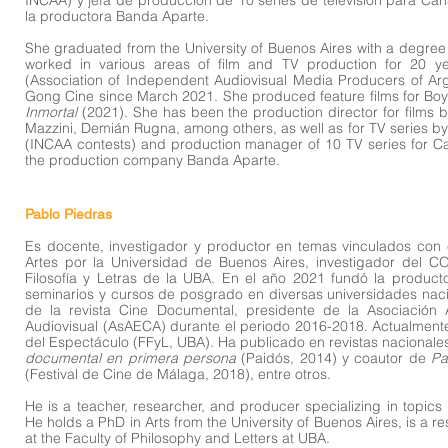
INCAA) y jefa de producción de 10 series de televisión para Ca
la productora Banda Aparte.
She graduated from the University of Buenos Aires with a degre
worked in various areas of film and TV production for 20 y
(Association of Independent Audiovisual Media Producers of Ar
Gong Cine since March 2021. She produced feature films for Boy
Inmortal
(2021). She has been the production director for films 
Mazzini, Demián Rugna, among others, as well as for TV series b
(INCAA contests) and production manager of 10 TV series for Ca
the production company Banda Aparte.
Pablo Piedras
Es docente, investigador y productor en temas vinculados con e
Artes por la Universidad de Buenos Aires, investigador del C
Filosofía y Letras de la UBA. En el año 2021 fundó la produc
seminarios y cursos de posgrado en diversas universidades nacio
de la revista Cine Documental, presidente de la Asociación
Audiovisual (AsAECA) durante el periodo 2016-2018. Actualmente 
del Espectáculo (FFyL, UBA). Ha publicado en revistas nacionales
documental en primera persona
(Paidós, 2014) y coautor de
Pa
(Festival de Cine de Málaga, 2018), entre otros.
He is a teacher, researcher, and producer specializing in topics 
He holds a PhD in Arts from the University of Buenos Aires, is a 
at the Faculty of Philosophy and Letters at UBA.