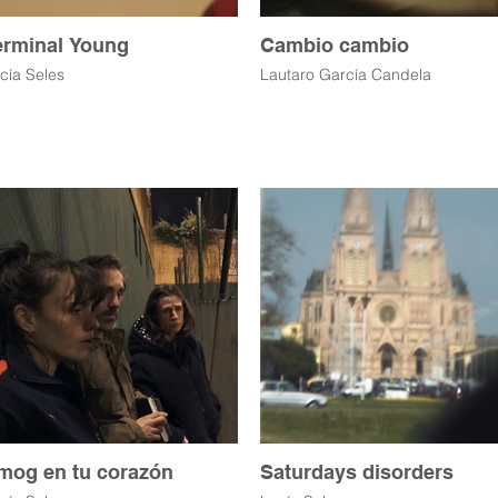
erminal Young
Cambio cambio
cía Seles
Lautaro García Candela
mog en tu corazón
Saturdays disorders